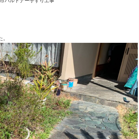
市パルトナー手すり工事
施工事例
お知らせ
求人情報
た。